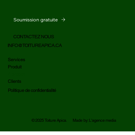
Soumission gratuite
CONTACTEZ NOUS
INFO@TOITUREAPICA.CA
Services
Produit
À propos
Clients
Politique de confidentialité
© 2025 Toiture Apica. Made by: L'agence media